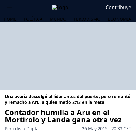
Contribuye
HOME
POLÍTICA
MUNDO
PERIODISMO
ECONOMÍA
Una avería descolgó al líder antes del puerto, pero remontó
y remachó a Aru, a quien metió 2:13 en la meta
Contador humilla a Aru en el
Mortirolo y Landa gana otra vez
OS
Periodista Digital
26 May 2015 - 20:33 CET