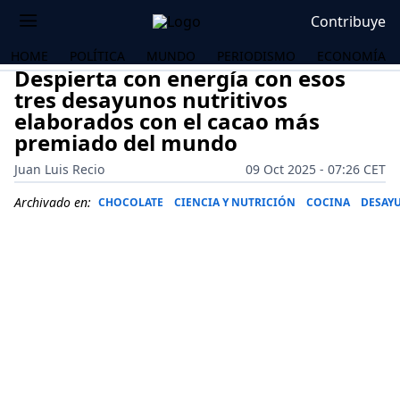
Contribuye
HOME
POLÍTICA
MUNDO
PERIODISMO
ECONOMÍA
Despierta con energía con esos
tres desayunos nutritivos
elaborados con el cacao más
premiado del mundo
Juan Luis Recio
09 Oct 2025 - 07:26 CET
Archivado en:
CHOCOLATE
CIENCIA Y NUTRICIÓN
COCINA
DESAY
OS