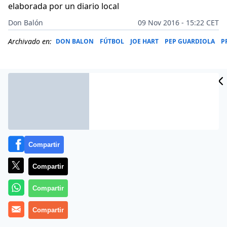
elaborada por un diario local
Don Balón
09 Nov 2016 - 15:22 CET
Archivado en:
DON BALON
FÚTBOL
JOE HART
PEP GUARDIOLA
P
Compartir
Compartir
Compartir
Sorpresa en la Premier League. Sorpresa
Compartir
desagradable para Claudio Bravo, el portero chileno
de Manchester City. El diario Manchester Evening