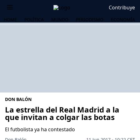
Contribuye
HOME
POLÍTICA
MUNDO
PERIODISMO
ECONOMÍA
DON BALÓN
La estrella del Real Madrid a la
que invitan a colgar las botas
OS
El futbolista ya ha contestado
Don Balón
11 Jun 2017 - 10:22 CET