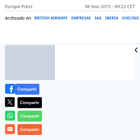
Europa Press
06 Nov 2015 - 09:22 CET
Archivado en:
BRITISH AIRWAYS
EMPRESAS
IAG
IBERIA
VUELING
Compartir
Compartir
IAG ha mejorado sus previsiones para el periodo
Compartir
comprendido entre 2016 y 2020 y ha anunciado el
Compartir
nombramiento de Alex Cruz, actual presidente y
consejero delegado de Vueling, como nuevo