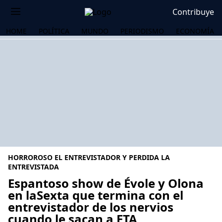
Contribuye
HOME
POLÍTICA
MUNDO
PERIODISMO
ECONOMÍA
HORROROSO EL ENTREVISTADOR Y PERDIDA LA
ENTREVISTADA
Espantoso show de Évole y Olona
en laSexta que termina con el
OS
entrevistador de los nervios
cuando le sacan a ETA