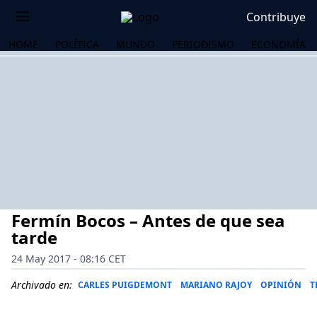
Contribuye
HOME
POLÍTICA
MUNDO
PERIODISMO
ECONOMÍA
Fermín Bocos – Antes de que sea
tarde
24 May 2017 - 08:16 CET
OS
Archivado en:
CARLES PUIGDEMONT
MARIANO RAJOY
OPINIÓN
T