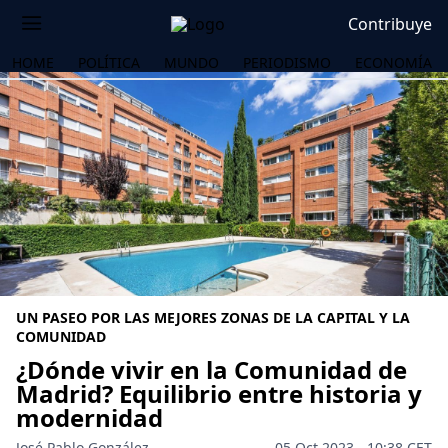
Contribuye
HOME
POLÍTICA
MUNDO
PERIODISMO
ECONOMÍA
UN PASEO POR LAS MEJORES ZONAS DE LA CAPITAL Y LA
COMUNIDAD
¿Dónde vivir en la Comunidad de
Madrid? Equilibrio entre historia y
OS
modernidad
José Pablo González
05 Oct 2023 - 10:38 CET