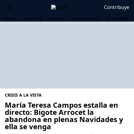
Contribuye
HOME
POLÍTICA
MUNDO
PERIODISMO
ECONOMÍA
CRISIS A LA VISTA
María Teresa Campos estalla en
directo: Bigote Arrocet la
abandona en plenas Navidades y
OS
ella se venga