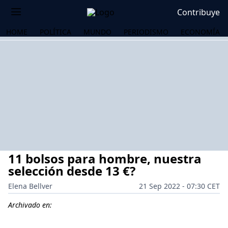
Contribuye
HOME
POLÍTICA
MUNDO
PERIODISMO
ECONOMÍA
11 bolsos para hombre, nuestra
selección desde 13 €?
Elena Bellver
21 Sep 2022 - 07:30 CET
OS
Archivado en: