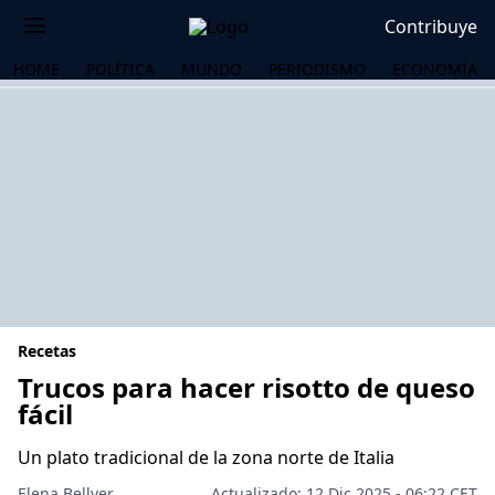
Contribuye
HOME
POLÍTICA
MUNDO
PERIODISMO
ECONOMÍA
Recetas
Trucos para hacer risotto de queso
fácil
OS
Un plato tradicional de la zona norte de Italia
Elena Bellver
Actualizado: 12 Dic 2025 - 06:22 CET