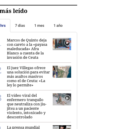
más leído
 hrs
7 días
1 mes
1 año
Marcos de Quinto deja
con careto a la «payasa
maleducada» Afra
Blanco a cuenta de la
invasión de Ceuta
El juez Villegas ofrece
una solución para evitar
más asaltos masivos
como el de Ceuta: «La
ley lo permite»
El vídeo viral del
enfermero tranquilo
que neutraliza con jiu-
jitsu a un paciente
violento, intoxicado y
descontrolado
La prensa mundial