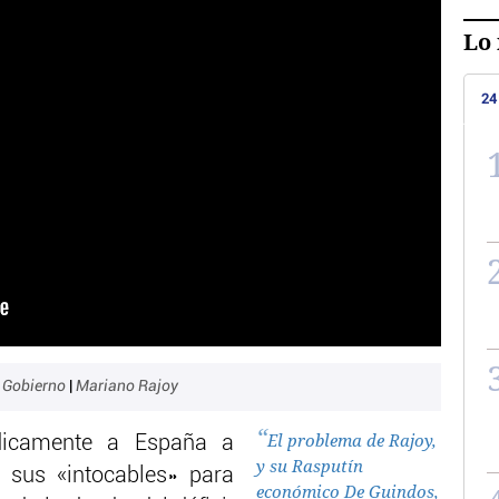
Lo 
24
|
Gobierno
|
Mariano Rajoy
El problema de Rajoy,
ódicamente a España a
y su Rasputín
 sus «intocables» para
económico De Guindos,