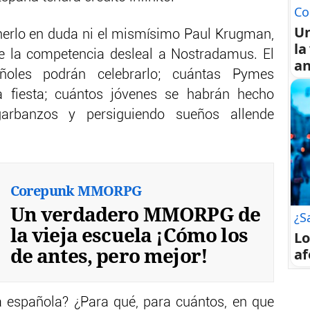
Co
U
nerlo en duda ni el mismísimo Paul Krugman,
la
le la competencia desleal a Nostradamus. El
an
oles podrán celebrarlo; cuántas Pymes
 fiesta; cuántos jóvenes se habrán hecho
rbanzos y persiguiendo sueños allende
Corepunk MMORPG
Un verdadero MMORPG de
¿S
la vieja escuela ¡Cómo los
Lo
de antes, pero mejor!
af
 española? ¿Para qué, para cuántos, en que