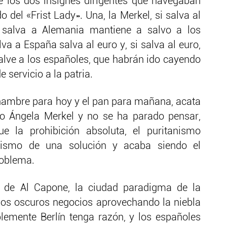
re los dos insignes dirigentes que navegaban
 del «Frist Lady». Una, la Merkel, si salva al
 salva a Alemania mantiene a salvo a los
lva a España salva al euro y, si salva al euro,
salve a los españoles, que habrán ido cayendo
e servicio a la patria.
hambre para hoy y el pan para mañana, acata
to Ángela Merkel y no se ha parado pensar,
 la prohibición absoluta, el puritanismo
ejismo de una solución y acaba siendo el
roblema.
 de Al Capone, la ciudad paradigma de la
y los oscuros negocios aprovechando la niebla
lemente Berlín tenga razón, y los españoles