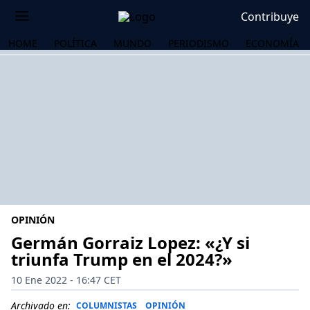
Contribuye
HOME
POLÍTICA
MUNDO
PERIODISMO
ECONOMÍA
OPINIÓN
Germán Gorraiz Lopez: «¿Y si
triunfa Trump en el 2024?»
OS
10 Ene 2022 - 16:47 CET
Archivado en:
COLUMNISTAS
OPINIÓN