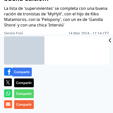
La lista de 'supervivientes' se completa con una buena
ración de tronistas de 'MyHyV', con el hijo de Kiko
Matamoros, con la 'Pelopony', con un ex de 'Gandía
Shore' y con una chica 'Interviú'
Sergio Espí
14 Mar 2014 - 11:14 CET
Archivado en:
3 SEGUNDOS
BELÉN ESTEBAN
BIBIANA FERNÁNDEZ
Compartir
Compartir
Compartir
Compartir