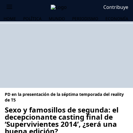
Contribuye
HOME
POLÍTICA
MUNDO
PERIODISMO
ECONOMÍA
PD en la presentación de la séptima temporada del reality
de T5
Sexo y famosillos de segunda: el
decepcionante casting final de
OS
‘Supervivientes 2014’, ¿será una
buena edición?