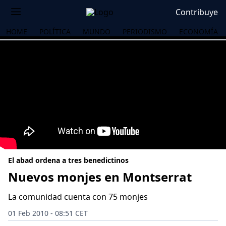
Contribuye
HOME
POLÍTICA
MUNDO
PERIODISMO
ECONOMÍA
El abad ordena a tres benedictinos
Nuevos monjes en Montserrat
La comunidad cuenta con 75 monjes
OS
01 Feb 2010 - 08:51 CET