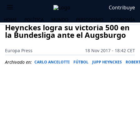
Contribuye
HOME
POLÍTICA
MUNDO
PERIODISMO
ECONOMÍA
Heynckes logra su victoria 500 en
la Bundesliga ante el Augsburgo
Europa Press
18 Nov 2017 - 18:42 CET
Archivado en:
CARLO ANCELOTTI
FÚTBOL
JUPP HEYNCKES
ROBER
OS