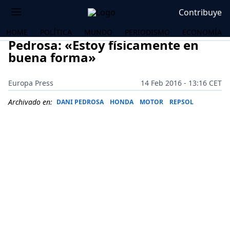
Contribuye
HOME
POLÍTICA
MUNDO
PERIODISMO
ECONOMÍA
Pedrosa: «Estoy físicamente en
buena forma»
Europa Press
14 Feb 2016 - 13:16 CET
Archivado en:
DANI PEDROSA
HONDA
MOTOR
REPSOL
OS