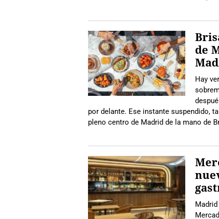
Bris
de M
Mad
Hay ve
sobreme
después
por delante. Ese instante suspendido, ta
pleno centro de Madrid de la mano de Br
Merc
nue
gas
Madrid
Mercado