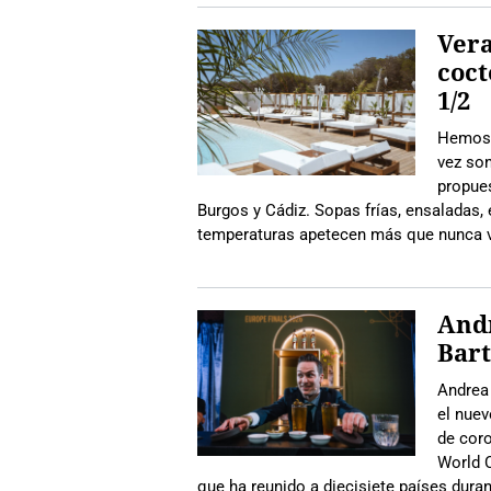
Vera
coct
1/2
Hemos 
vez so
propues
Burgos y Cádiz. Sopas frías, ensaladas, 
temperaturas apetecen más que nunca v
Andr
Bart
Andrea 
el nuev
de cor
World C
que ha reunido a diecisiete países dura