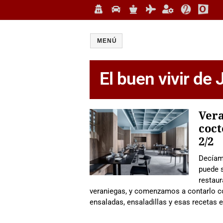
MENÚ
El buen vivir de
Vera
coct
2/2
Decíam
puede 
restau
veraniegas, y comenzamos a contarlo con
ensaladas, ensaladillas y esas recetas 