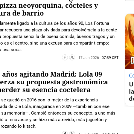
pizza neoyorquina, cócteles y
ura de barrio
amente ligado a la cultura de los años 90, Los Fortuna
ar recupera una plaza olvidada para devolvérsela a la gente
 propuesta sencilla de buena comida, buenos tragos y un
o es el centro, sino una excusa para compartir tiempo:
y una soda.
17 Jun 2026
- 07:39 CET
 años agitando Madrid: Lola 09
C
erza su propuesta gastronómica
U
perder su esencia coctelera
l
d
 se quedó en 2016 con lo mejor de la experiencia
ada de Olé Lola, inaugurada en 2009 —también con ese
a su memoria—. Cambió entonces su concepto, a uno más
vió a renovarse y se hizo más atrevido, más juguetón y
 rozando lo kitsch,