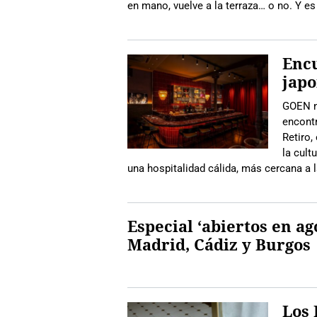
en mano, vuelve a la terraza… o no. Y e
Encu
japo
GOEN n
encont
Retiro,
la cult
una hospitalidad cálida, más cercana a 
Especial ‘abiertos en ag
Madrid, Cádiz y Burgos
Los 