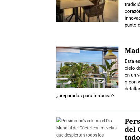
tradici
corazón
innova
punto d
Madr
Esta es
cielo d
en un v
o con v
detall
¿preparados para terracear?
Pers
del 
todo