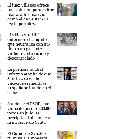
El juez Villegas ofrece
una solución para evitar
más asaltos masivos
como el de Ceuta: «La
ley lo permite»
El vídeo viral del
enfermero tranquilo
que neutraliza con jiu-
jitsu a un paciente
violento, intoxicado y
descontrolado
La prensa mundial
informa atónita de que
Sánchez se va de
vacaciones mientras
«España se hunde en el
caos»
Sondeos: el PSOE, que
viene de perder 200.000
votos en julio, se
precipita al abismo con
la invasión de Ceuta
El Gobierno Sánchez
fulmina a la modesta