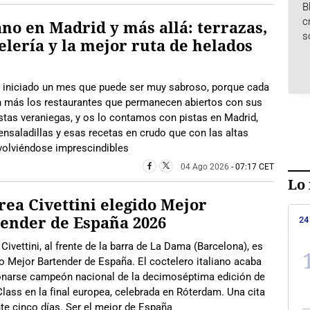
B
c
no en Madrid y más allá: terrazas,
s
elería y la mejor ruta de helados
iniciado un mes que puede ser muy sabroso, porque cada
n más los restaurantes que permanecen abiertos con sus
tas veraniegas, y os lo contamos con pistas en Madrid,
ensaladillas y esas recetas en crudo que con las altas
olviéndose imprescindibles
04 Ago 2026
- 07:17 CET
Lo 
ea Civettini elegido Mejor
ender de España 2026
24
Civettini, al frente de la barra de La Dama (Barcelona), es
o Mejor Bartender de España. El coctelero italiano acaba
onarse campeón nacional de la decimoséptima edición de
lass en la final europea, celebrada en Róterdam. Una cita
nte cinco días. Ser el mejor de España