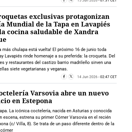
15 Jun 2026
- 07:31 CET
roquetas exclusivas protagonizan
ía Mundial de la Tapa en Lavapiés
la cocina saludable de Xandra
ue
a más chulapa está vuelta! El próximo 16 de junio toda
ay Lavapiés rinde homenaje a su preferida: la croqueta. Del
s y restaurantes del castizo barrio madrileño sirven una
 ellas siete vegetarianas y veganas.
14 Jun 2026
- 02:47 CET
octelería Varsovia abre un nuevo
cio en Estepona
pa. La icónica coctelería, nacida en Asturias y conocida
en escena, estrena su primer Córner Varsovia en el recién
 (c/ Villa, 8). Se trata de un paso diferente dentro de la
 córner