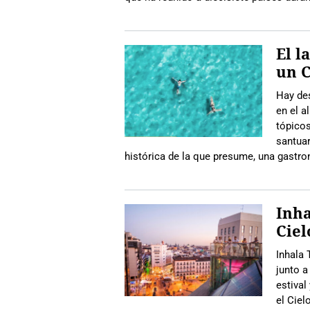
El l
un C
Hay des
en el a
tópicos
santuar
histórica de la que presume, una gastro
Inha
Ciel
Inhala 
junto a
estival
el Ciel