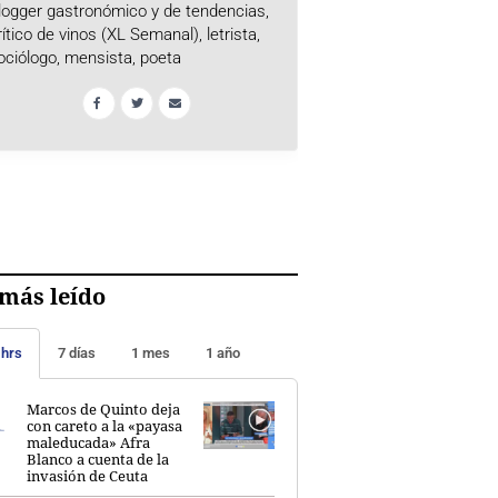
logger gastronómico y de tendencias,
rítico de vinos (XL Semanal), letrista,
ociólogo, mensista, poeta
más leído
 hrs
7 días
1 mes
1 año
Marcos de Quinto deja
con careto a la «payasa
maleducada» Afra
Blanco a cuenta de la
invasión de Ceuta