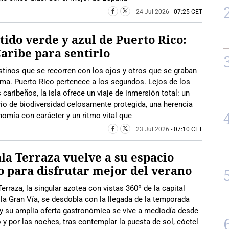
24 Jul 2026
- 07:25 CET
atido verde y azul de Puerto Rico:
aribe para sentirlo
tinos que se recorren con los ojos y otros que se graban
lma. Puerto Rico pertenece a los segundos. Lejos de los
 caribeños, la isla ofrece un viaje de inmersión total: un
io de biodiversidad celosamente protegida, una herencia
nomía con carácter y un ritmo vital que
23 Jul 2026
- 07:10 CET
la Terraza vuelve a su espacio
o para disfrutar mejor del verano
Terraza, la singular azotea con vistas 360º de la capital
 la Gran Vía, se desdobla con la llegada de la temporada
 y su amplia oferta gastronómica se vive a mediodía desde
o y por las noches, tras contemplar la puesta de sol, cóctel