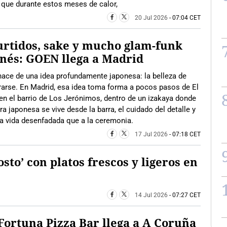
s que durante estos meses de calor,
20 Jul 2026
- 07:04 CET
rtidos, sake y mucho glam-funk
nés: GOEN llega a Madrid
ace de una idea profundamente japonesa: la belleza de
rarse. En Madrid, esa idea toma forma a pocos pasos de El
 en el barrio de Los Jerónimos, dentro de un izakaya donde
ura japonesa se vive desde la barra, el cuidado del detalle y
la vida desenfadada que a la ceremonia.
17 Jul 2026
- 07:18 CET
osto’ con platos frescos y ligeros en
14 Jul 2026
- 07:27 CET
Fortuna Pizza Bar llega a A Coruña