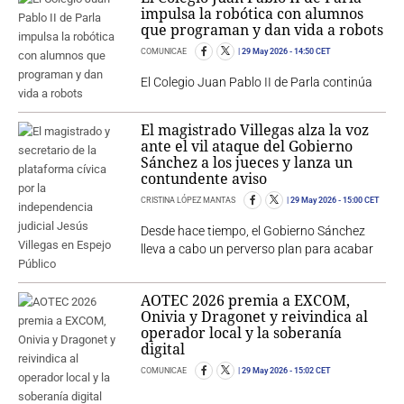
impulsa la robótica con alumnos
que programan y dan vida a robots
COMUNICAE
29 May 2026
- 14:50 CET
El Colegio Juan Pablo II de Parla continúa
El magistrado Villegas alza la voz
ante el vil ataque del Gobierno
Sánchez a los jueces y lanza un
contundente aviso
CRISTINA LÓPEZ MANTAS
29 May 2026
- 15:00 CET
Desde hace tiempo, el Gobierno Sánchez
lleva a cabo un perverso plan para acabar
AOTEC 2026 premia a EXCOM,
Onivia y Dragonet y reivindica al
operador local y la soberanía
digital
COMUNICAE
29 May 2026
- 15:02 CET