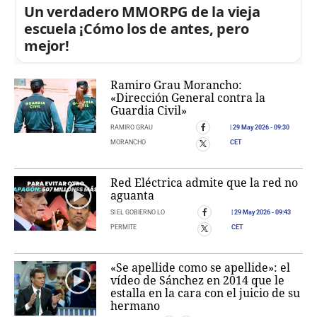
Un verdadero MMORPG de la vieja
escuela ¡Cómo los de antes, pero
mejor!
Ramiro Grau Morancho:
«Dirección General contra la
Guardia Civil»
RAMIRO GRAU
29 May 2026
- 09:30
MORANCHO
CET
Red Eléctrica admite que la red no
aguanta
SI EL GOBIERNO LO
29 May 2026
- 09:43
PERMITE
CET
«Se apellide como se apellide»: el
vídeo de Sánchez en 2014 que le
estalla en la cara con el juicio de su
hermano