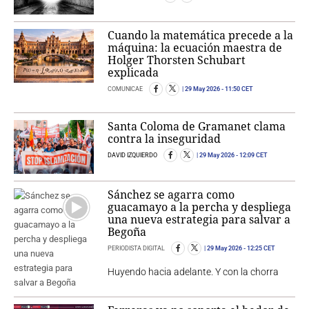
Cuando la matemática precede a la
máquina: la ecuación maestra de
Holger Thorsten Schubart
explicada
COMUNICAE
29 May 2026
- 11:50 CET
Santa Coloma de Gramanet clama
contra la inseguridad
DAVID IZQUIERDO
29 May 2026
- 12:09 CET
Sánchez se agarra como
guacamayo a la percha y despliega
una nueva estrategia para salvar a
Begoña
PERIODISTA DIGITAL
29 May 2026
- 12:25 CET
Huyendo hacia adelante. Y con la chorra