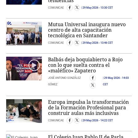
tendencias
COMUNICAE
29 May 2026
- 13:30 CET
Mutua Universal inaugura nuevo
centro de alta capacitación
tecnológica en Santander
COMUNICAE
29 May 2026
- 13:46 CET
Balbás deja boquiabierto a Rojo
con lo que suelta contra el
«maléfico» Zapatero
JOSÉ ANTONIO GONZÁLEZ
29 May 2026
- 14:03
GÓMEZ
CET
Europa impulsa la transformación
de la Formación Profesional para
construir aulas más inclusivas
COMUNICAE
29 May 2026
- 14:22 CET
El Colegio Juan Pablo II de Parla