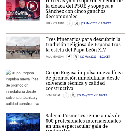
Ferreras ya no soporta el hedor de
la cloaca del PSOE y sopapea a
Sánchez con cinco ganchos
descomunales
JUAN VELARDE
29 May 2026
- 13:00 CET
Tres itinerarios para descubrir la
tradición religiosa de España tras
la estela del Papa León XIV
PAUL MONZÓN
29 May 2026
- 13:02 CET
Grupo Rogasa impulsa nueva línea
de promoción inmobiliaria desde
solvencia técnica y calidad
constructiva
COMUNICAE
29 May 2026
- 13:18 CET
Salerm Cosmetics reúne a más de
600 profesionales internacionales
en una espectacular gala de