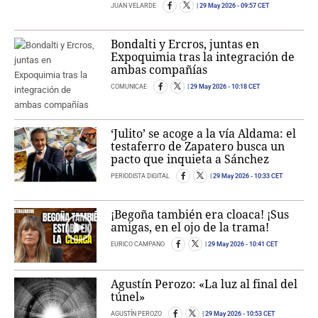
JUAN VELARDE
29 May 2026
- 09:57 CET
Bondalti y Ercros, juntas en
Expoquimia tras la integración de
ambas compañías
COMUNICAE
29 May 2026
- 10:18 CET
‘Julito’ se acoge a la vía Aldama: el
testaferro de Zapatero busca un
pacto que inquieta a Sánchez
PERIODISTA DIGITAL
29 May 2026
- 10:33 CET
¡Begoña también era cloaca! ¡Sus
amigas, en el ojo de la trama!
EURICO CAMPANO
29 May 2026
- 10:41 CET
Agustín Perozo: «La luz al final del
túnel»
AGUSTÍN PEROZO
29 May 2026
- 10:53 CET