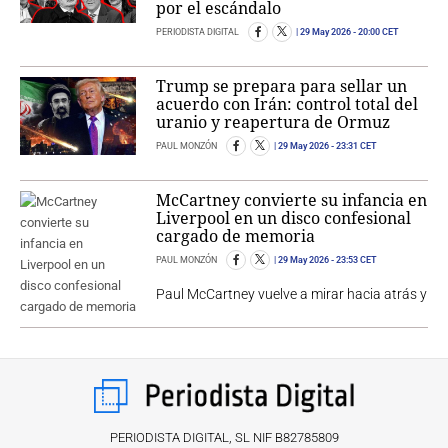
por el escándalo
PERIODISTA DIGITAL
29 May 2026
- 20:00 CET
Trump se prepara para sellar un
acuerdo con Irán: control total del
uranio y reapertura de Ormuz
PAUL MONZÓN
29 May 2026
- 23:31 CET
McCartney convierte su infancia en
Liverpool en un disco confesional
cargado de memoria
PAUL MONZÓN
29 May 2026
- 23:53 CET
Paul McCartney vuelve a mirar hacia atrás y
PERIODISTA DIGITAL, SL NIF B82785809