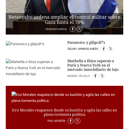
PERSONAJES
ORGANISMOS
Netanyahu ordena ampliar el control militar sobre
LUGARES
Gaza hasta el 70%
AUTORES
PERIODISTA DIGITAL
HEMEROTECA
Paranoico y gilipoll*s
SERVICIOS
ÓSCAR I. APARICIO AHEDO
OFERTAS
CLUB PD
Marbella e Ibiza superan a
París y Nueva York en el
ENLACES
mercado inmobiliario de lujo
MEDIOS
MANUEL TRUJILLO
MÁS SERVICIOS
EDICIONES
AMÉRICA
Evo Morales reaparece desde su bastión y agita las calles en
ESPAÑA
plena tormenta política
PAUL MONZÓN