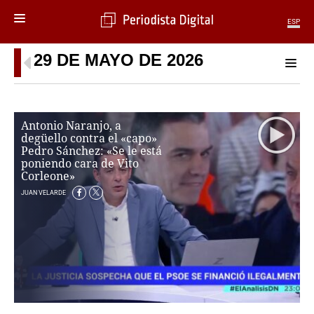
ESP
29 DE MAYO DE 2026
MENÚ
SECCIONES
POLÍTICA
Antonio Naranjo, a
MUNDO
degüello contra el «capo»
PERIODISMO
Pedro Sánchez: «Se le está
ECONOMÍA
poniendo cara de Vito
Corleone»
DEPORTES
JUAN VELARDE
CIENCIA
TECNOLOGÍA
CULTURA
TELEVISIÓN
GENTE
MAGAZINE
OTRAS WEBS