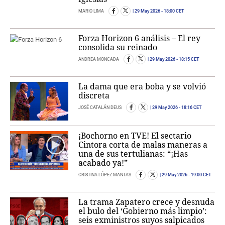
MARIO LIMA
29 May 2026
- 18:00 CET
Forza Horizon 6 análisis – El rey
consolida su reinado
ANDREA MONCADA
29 May 2026
- 18:15 CET
La dama que era boba y se volvió
discreta
JOSÉ CATALÁN DEUS
29 May 2026
- 18:16 CET
¡Bochorno en TVE! El sectario
Cintora corta de malas maneras a
una de sus tertulianas: “¡Has
acabado ya!”
CRISTINA LÓPEZ MANTAS
29 May 2026
- 19:00 CET
La trama Zapatero crece y desnuda
el bulo del ‘Gobierno más limpio’:
seis exministros suyos salpicados