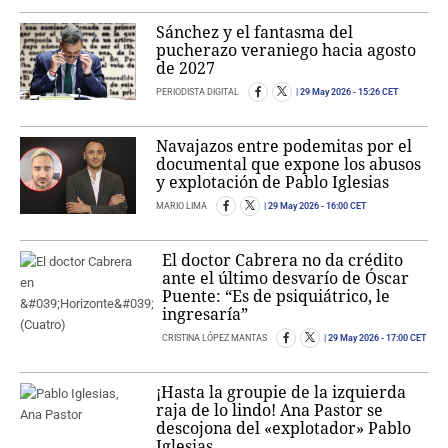
Sánchez y el fantasma del
pucherazo veraniego hacia agosto
de 2027
PERIODISTA DIGITAL
29 May 2026
- 15:26 CET
Navajazos entre podemitas por el
documental que expone los abusos
y explotación de Pablo Iglesias
MARIO LIMA
29 May 2026
- 16:00 CET
El doctor Cabrera no da crédito
ante el último desvarío de Óscar
Puente: “Es de psiquiátrico, le
ingresaría”
CRISTINA LÓPEZ MANTAS
29 May 2026
- 17:00 CET
¡Hasta la groupie de la izquierda
raja de lo lindo! Ana Pastor se
descojona del «explotador» Pablo
Iglesias