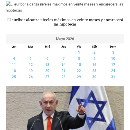
CRIMEN Y CASTIGO
MOTOR
El euríbor alcanza niveles máximos en veinte meses y encarecerá
RELIGION
las hipotecas
TRAVELLERS
EXPERTOS
Mayo 2026
GASTRONOMÍA
Lun
Mar
Mié
Jue
Vie
Sáb
Dom
SALUD
1
2
3
4
5
6
7
8
9
10
ESCAPARATE
11
12
13
14
15
16
17
24X7
18
19
20
21
22
23
24
LA RETAGUARDIA
25
26
27
28
29
30
31
LA BURBUJA
DIRECTORIOS
LO ÚLTIMO
BLOGS
VÍDEOS
TEMAS