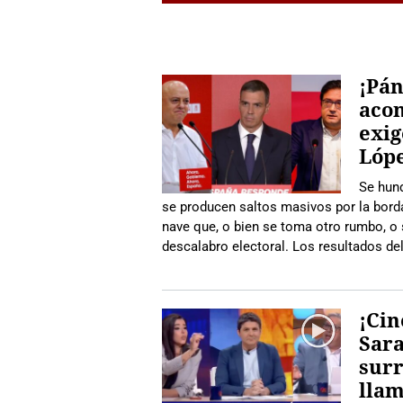
¡Pán
acon
exig
Lópe
Se hund
se producen saltos masivos por la borda,
nave que, o bien se toma otro rumbo, o 
descalabro electoral. Los resultados d
¡Cin
Sara
surr
llam