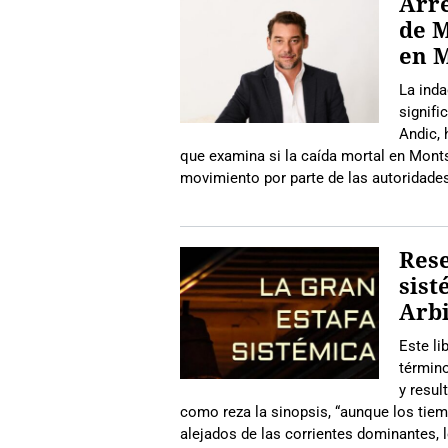
Arre
de M
en 
La inda
signif
Andic, 
que examina si la caída mortal en Monts
movimiento por parte de las autoridades
Rese
sist
Arbi
Este li
término
y resul
como reza la sinopsis, “aunque los tie
alejados de las corrientes dominantes, 