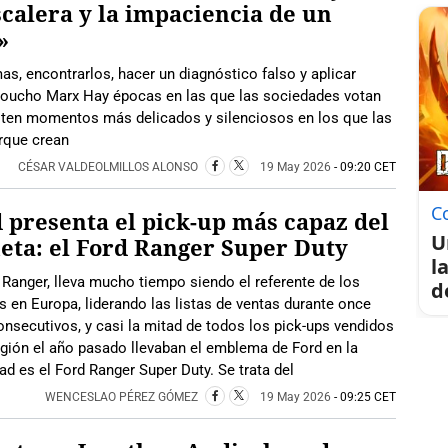
scalera y la impaciencia de un
»
mas, encontrarlos, hacer un diagnóstico falso y aplicar
oucho Marx Hay épocas en las que las sociedades votan
xisten momentos más delicados y silenciosos en los que las
rque crean
CÉSAR VALDEOLMILLOS ALONSO
19 May 2026
- 09:20 CET
C
 presenta el pick-up más capaz del
U
eta: el Ford Ranger Super Duty
l
 Ranger, lleva mucho tiempo siendo el referente de los
d
s en Europa, liderando las listas de ventas durante once
nsecutivos, y casi la mitad de todos los pick-ups vendidos
egión el año pasado llevaban el emblema de Ford en la
d es el Ford Ranger Super Duty. Se trata del
WENCESLAO PÉREZ GÓMEZ
19 May 2026
- 09:25 CET