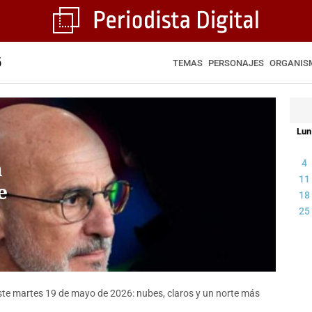
6
TEMAS
PERSONAJES
ORGANIS
Lun
a
4
11
e
18
25