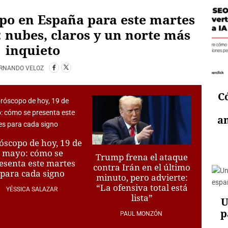
po en España para este martes
 nubes, claros y un norte más
inquieto
RNANDO VELOZ
Có
an
óscopo de hoy, 19 de
mayo: cómo se
Trump frena el ataque
esenta este martes
contra Irán en el último
para cada signo
minuto, pero advierte:
“La ofensiva total está
YÉSSICA SALAZAR
lista”
U
p
PAUL MONZÓN