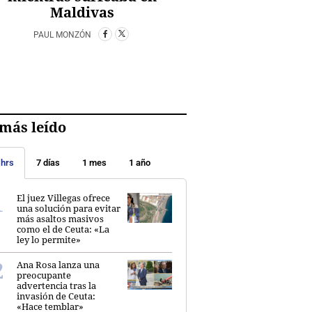
Maldivas
PAUL MONZÓN
más leído
 hrs
7 días
1 mes
1 año
El juez Villegas ofrece
una solución para evitar
más asaltos masivos
como el de Ceuta: «La
ley lo permite»
Ana Rosa lanza una
preocupante
advertencia tras la
invasión de Ceuta:
«Hace temblar»