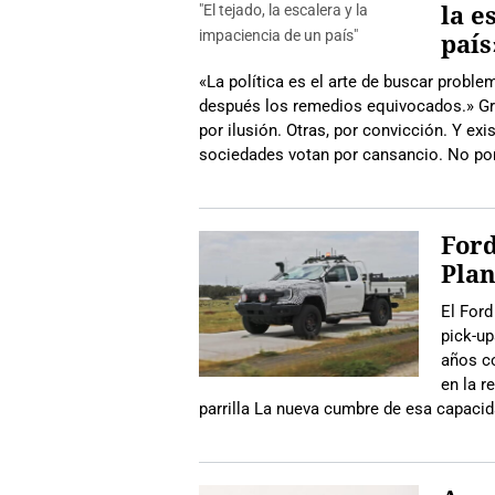
la e
país
«La política es el arte de buscar proble
después los remedios equivocados.» Gr
por ilusión. Otras, por convicción. Y e
sociedades votan por cansancio. No po
Ford
Plan
El Ford
pick-up
años co
en la r
parrilla La nueva cumbre de esa capacida