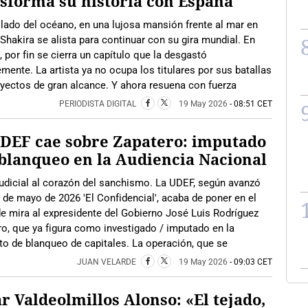
sforma su historia con España
 lado del océano, en una lujosa mansión frente al mar en
Shakira se alista para continuar con su gira mundial. En
 por fin se cierra un capítulo que la desgastó
ente. La artista ya no ocupa los titulares por sus batallas
royectos de gran alcance. Y ahora resuena con fuerza
PERIODISTA DIGITAL
19 May 2026
- 08:51 CET
DEF cae sobre Zapatero: imputado
blanqueo en la Audiencia Nacional
udicial al corazón del sanchismo. La UDEF, según avanzó
 de mayo de 2026 'El Confidencial', acaba de poner en el
e mira al expresidente del Gobierno José Luis Rodríguez
o, que ya figura como investigado / imputado en la
to de blanqueo de capitales. La operación, que se
JUAN VELARDE
19 May 2026
- 09:03 CET
r Valdeolmillos Alonso: «El tejado,