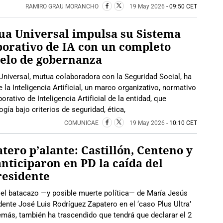
RAMIRO GRAU MORANCHO
19 May 2026
- 09:50 CET
a Universal impulsa su Sistema
orativo de IA con un completo
elo de gobernanza
niversal, mutua colaboradora con la Seguridad Social, ha
a Inteligencia Artificial, un marco organizativo, normativo
rativo de Inteligencia Artificial de la entidad, que
gía bajo criterios de seguridad, ética,
COMUNICAE
19 May 2026
- 10:10 CET
tero p’alante: Castillón, Centeno y
anticiparon en PD la caída del
residente
es el batacazo —y posible muerte política— de María Jesús
dente José Luis Rodríguez Zapatero en el ‘caso Plus Ultra’
emás, también ha trascendido que tendrá que declarar el 2