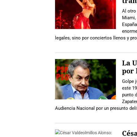
tran
Al otro
Miami, 
España,
enormem
legales, sino por conciertos llenos y p
La U
por 
Golpe j
este 19
punto d
Zapater
Audiencia Nacional por un presunto deli
Césa