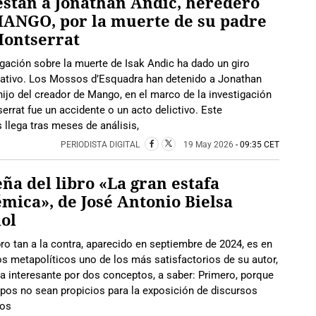
stan a Jonathan Andic, heredero
ANGO, por la muerte de su padre
Montserrat
gación sobre la muerte de Isak Andic ha dado un giro
icativo. Los Mossos d’Esquadra han detenido a Jonathan
hijo del creador de Mango, en el marco de la investigación
errat fue un accidente o un acto delictivo. Este
 llega tras meses de análisis,
PERIODISTA DIGITAL
19 May 2026
- 09:35 CET
ña del libro «La gran estafa
émica», de José Antonio Bielsa
ol
bro tan a la contra, aparecido en septiembre de 2024, es en
s metapolíticos uno de los más satisfactorios de su autor,
ta interesante por dos conceptos, a saber: Primero, porque
mpos no sean propicios para la exposición de discursos
los