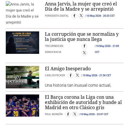
Anna Jarvis, la mujer que creó el
Día de la Madre y se arrepintió
PERIODISTA DIGITAL
10 May 2026
- 20:25 CET
La corrupción que se normaliza y
la justicia que nunca llega
TRICORNIOS EN
10 May 2026
- 21:09
DEMOCRACIA
CET
El Amigo Inesperado
CARLOS PECKER
10 May 2026
- 21:56 CET
Una historia tan inusual como actual,
El Barça corona la Liga con una
exhibición de autoridad y hunde al
Madrid en otro Clásico gris
PAUL MONZÓN
10 May 2026
- 23:47 CET