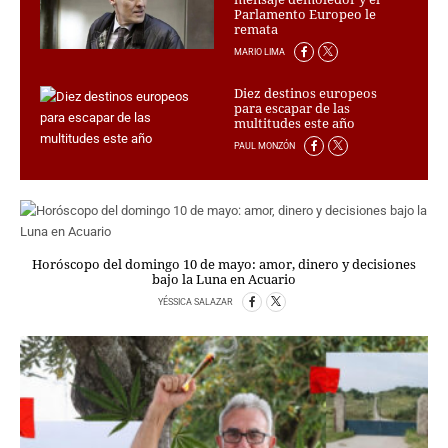
PERSONAJES
Parlamento Europeo le
remata
ORGANISMOS
MARIO LIMA
LUGARES
AUTORES
Diez destinos europeos
HEMEROTECA
para escapar de las
multitudes este año
PAUL MONZÓN
SERVICIOS
OFERTAS
CLUB PD
ENLACES
MEDIOS
Horóscopo del domingo 10 de mayo: amor, dinero y decisiones
bajo la Luna en Acuario
MÁS SERVICIOS
YÉSSICA SALAZAR
EDICIONES
AMÉRICA
ESPAÑA