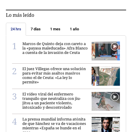
Lo más leído
24 hrs
7 días
1 mes
1 año
Marcos de Quinto deja con careto a
la «payasa maleducada» Afra Blanco
a cuenta de la invasión de Ceuta
El juez Villegas ofrece una solución
para evitar más asaltos masivos
como el de Ceuta: «La ley lo
permite»
El vídeo viral del enfermero
tranquilo que neutraliza con jiu-
jitsu a un paciente violento,
intoxicado y descontrolado
La prensa mundial informa atónita
de que Sánchez se va de vacaciones
mientras «España se hunde en el