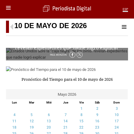
ESP
10 DE MAYO DE 2026
MENÚ
SECCIONES
Estados Unidos abre la “caja negra” de los ovnis:
POLÍTICA
revelan expedientes que nadie logró explicar
MUNDO
PAUL MONZÓN
PERIODISMO
ECONOMÍA
DEPORTES
Pronóstico del Tiempo para el 10 de mayo de 2026
CIENCIA
TECNOLOGÍA
Mayo 2026
CULTURA
Lun
Mar
Mié
Jue
Vie
Sáb
Dom
TELEVISIÓN
1
2
3
GENTE
4
5
6
7
8
9
10
MAGAZINE
11
12
13
14
15
16
17
18
19
20
21
22
23
24
OTRAS WEBS
25
26
27
28
29
30
31