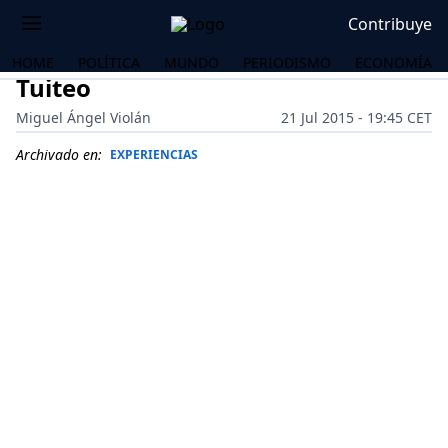
Contribuye
HOME
POLÍTICA
MUNDO
PERIODISMO
ECONOMÍA
Tuiteo
Miguel Ángel Violán
21 Jul 2015 - 19:45 CET
Archivado en:
EXPERIENCIAS
OS