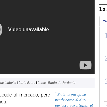
Lo 
24
de Isabel II
|
Carla Bruni
|
Gente
|
Rania de Jordania
En él la pareja se
 acude al mercado, pero
vende como el dúo
ada:
perfecto para tomar el