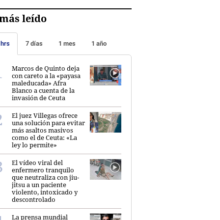
más leído
 hrs
7 días
1 mes
1 año
Marcos de Quinto deja
con careto a la «payasa
maleducada» Afra
Blanco a cuenta de la
invasión de Ceuta
El juez Villegas ofrece
una solución para evitar
más asaltos masivos
como el de Ceuta: «La
ley lo permite»
El vídeo viral del
enfermero tranquilo
que neutraliza con jiu-
jitsu a un paciente
violento, intoxicado y
descontrolado
La prensa mundial