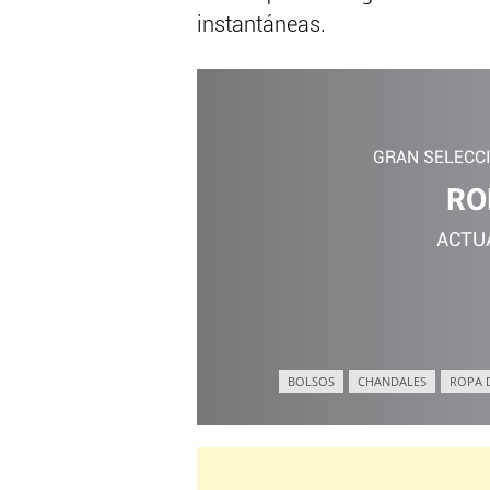
instantáneas.
GRAN SELECC
RO
ACTU
BOLSOS
CHANDALES
ROPA 