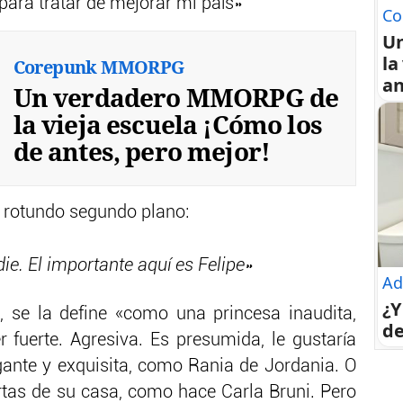
 para tratar de mejorar mi país»
Co
U
la
Corepunk MMORPG
an
Un verdadero MMORPG de
la vieja escuela ¡Cómo los
de antes, pero mejor!
 rotundo segundo plano:
ie. El importante aquí es Felipe»
Ad
¿Y
r, se la define «como una princesa inaudita,
de
fuerte. Agresiva. Es presumida, le gustaría
egante y exquisita, como Rania de Jordania. O
ertas de su casa, como hace Carla Bruni. Pero