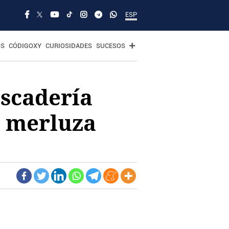
ESP
OS
CÓDIGOXY
CURIOSIDADES
SUCESOS
escadería
e merluza