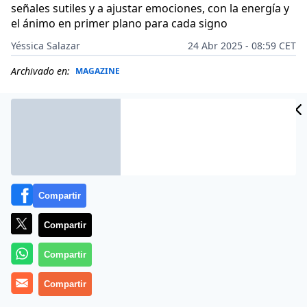
señales sutiles y a ajustar emociones, con la energía y
el ánimo en primer plano para cada signo
Yéssica Salazar
24 Abr 2025 - 08:59 CET
Archivado en:
MAGAZINE
Compartir
Compartir
Compartir
Compartir
Hoy,
jueves 24 de abril de 2025
, el horóscopo no
promete grandes portales ni terremotos astrales,