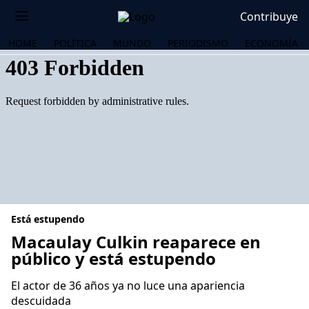
Contribuye
HOME
POLÍTICA
MUNDO
PERIODISMO
ECONOMÍA
Está estupendo
Macaulay Culkin reaparece en
público y está estupendo
OS
El actor de 36 años ya no luce una apariencia
descuidada