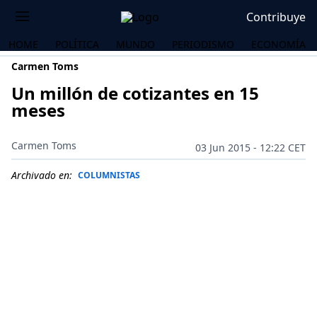
Contribuye
HOME
POLÍTICA
MUNDO
PERIODISMO
ECONOMÍA
Carmen Toms
Un millón de cotizantes en 15
meses
Carmen Toms
03 Jun 2015 - 12:22 CET
Archivado en:
COLUMNISTAS
OS