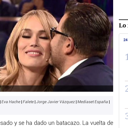
Lo 
24
|
Eva Hache
|
Falete
|
Jorge Javier Vázquez
|
Mediaset España
|
esado y se ha dado un batacazo. La vuelta de