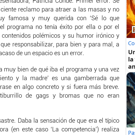
sentadora, Patricia Conde. Primer error. Se
iciente reclamo para atraer a las masas y no
muy famosa y muy querida con ‘Sé lo que
uel programa no tenía éxito por ella o por el
s contenidos polémicos y su humor irónico y
Co
 que responsabilizar, para bien y para mal, a
U
racaso de un espacio es un error.
la
an
a muy bien de qué iba el programa y una vez
‘Ciento y la madre’ es una gamberrada que
ntrase en algo concreto y si fuera más breve.
tiburrillo de gags y bromas que no eran
astre. Daba la sensación de que era el típico
ora (en este caso ‘La competencia’) realiza
Pa