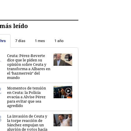
más leído
 hrs
7 días
1 mes
1 año
Ceuta: Pérez-Reverte
dice que le piden su
opinión sobre Ceuta y
transforma a Albares en
el ‘hazmerreír’ del
mundo
Momentos de tensión
en Ceuta: la Policía
evacúa a Alvise Pérez
para evitar que sea
agredido
La invasión de Ceuta y
la torpe reacción de
Sánchez empujan un
aluvión de votos hacia