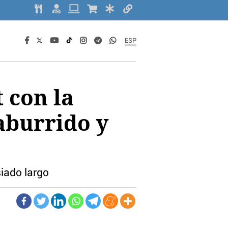
ESP
 con la
aburrido y
iado largo