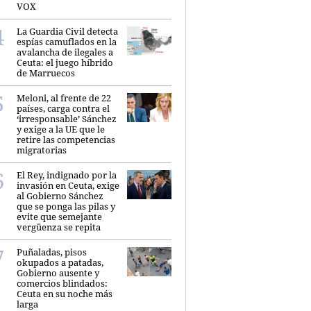
VOX
La Guardia Civil detecta
espías camuflados en la
avalancha de ilegales a
Ceuta: el juego híbrido
de Marruecos
Meloni, al frente de 22
países, carga contra el
‘irresponsable’ Sánchez
y exige a la UE que le
retire las competencias
migratorias
El Rey, indignado por la
invasión en Ceuta, exige
al Gobierno Sánchez
que se ponga las pilas y
evite que semejante
vergüenza se repita
Puñaladas, pisos
okupados a patadas,
Gobierno ausente y
comercios blindados:
Ceuta en su noche más
larga