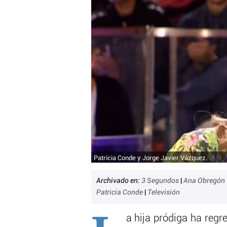
Patricia Conde y Jorge Javier Vázquez.
Archivado en:
3 Segundos
|
Ana Obregón
Patricia Conde
|
Televisión
a hija pródiga ha regr