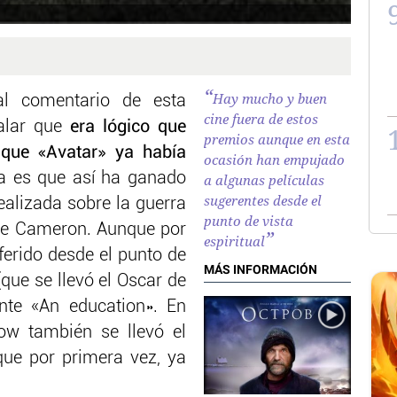
Hay mucho y buen
al comentario de esta
cine fuera de estos
ñalar que
era lógico que
premios aunque en esta
 que «Avatar» ya había
ocasión han empujado
ja es que así ha ganado
a algunas películas
sugerentes desde el
ealizada sobre la guerra
punto de vista
 de Cameron. Aunque por
espiritual
ferido desde el punto de
MÁS INFORMACIÓN
 (que se llevó el Oscar de
nte «An education». En
ow también se llevó el
que por primera vez, ya