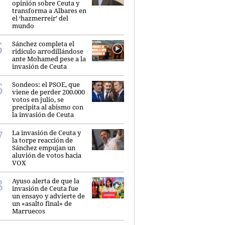
opinión sobre Ceuta y
transforma a Albares en
el ‘hazmerreír’ del
mundo
Sánchez completa el
ridículo arrodillándose
ante Mohamed pese a la
invasión de Ceuta
Sondeos: el PSOE, que
viene de perder 200.000
votos en julio, se
precipita al abismo con
la invasión de Ceuta
La invasión de Ceuta y
la torpe reacción de
Sánchez empujan un
aluvión de votos hacia
VOX
Ayuso alerta de que la
invasión de Ceuta fue
un ensayo y advierte de
un «asalto final» de
Marruecos