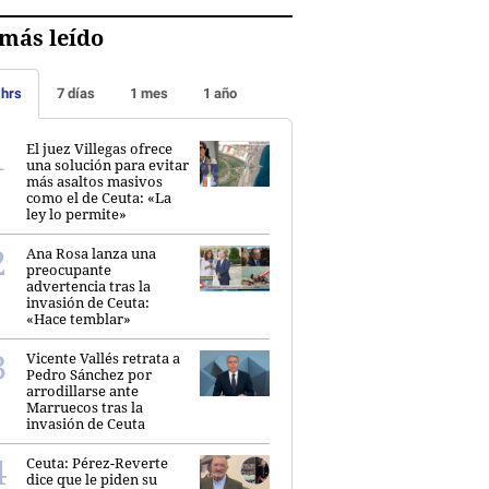
más leído
 hrs
7 días
1 mes
1 año
El juez Villegas ofrece
una solución para evitar
más asaltos masivos
como el de Ceuta: «La
ley lo permite»
Ana Rosa lanza una
preocupante
advertencia tras la
invasión de Ceuta:
«Hace temblar»
Vicente Vallés retrata a
Pedro Sánchez por
arrodillarse ante
Marruecos tras la
invasión de Ceuta
Ceuta: Pérez-Reverte
dice que le piden su