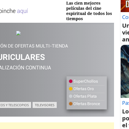
Las cien mejores
películas del cine
 pinche
aquí
espiritual de todos los
Co
tiempos
Un
vi
an
IÓN DE OFERTAS MULTI-TIENDA
URICULARES
ALIZACIÓN CONTINUA
SuperChollos
Ofertas Oro
Ofertas Plata
Pa
Ofertas Bronce
COS Y TELESCOPIOS
TELEVISORES
Lo
po
el