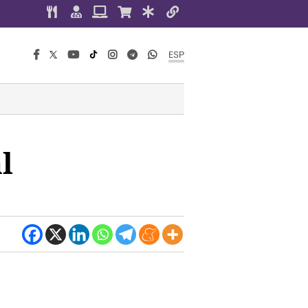
ESP
l