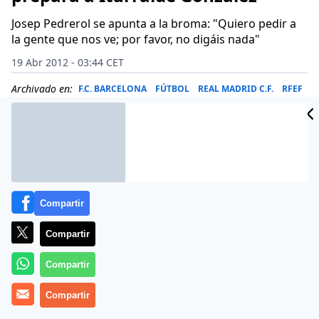
Josep Pedrerol se apunta a la broma: "Quiero pedir a
la gente que nos ve; por favor, no digáis nada"
19 Abr 2012 - 03:44 CET
Archivado en:
F.C. BARCELONA
FÚTBOL
REAL MADRID C.F.
RFEF
Compartir
Compartir
Compartir
Compartir
Una vez finiquitada la ida de las semifinales de