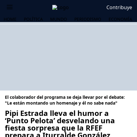
Contribuye
HOME
POLÍTICA
MUNDO
PERIODISMO
ECONOMÍA
El colaborador del programa se deja llevar por el debate:
"Le están montando un homenaje y él no sabe nada"
Pipi Estrada lleva el humor a
‘Punto Pelota’ desvelando una
OS
fiesta sorpresa que la RFEF
prepara a Iturralde González