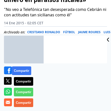
"No veo a Telefónica tan desesperada como Cebrián ni
con actitudes tan sicilianas como él"
14 Ene 2015 - 02:05 CET
Archivado en:
CRISTIANO RONALDO
FÚTBOL
JAUME ROURES
LUIS
Compartir
Compartir
Compartir
Compartir
«Es todo falso. El Grupo PRISA, que ha sido un ejemplo