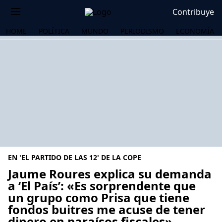
Contribuye
HOME
POLÍTICA
MUNDO
PERIODISMO
ECONOMÍA
EN 'EL PARTIDO DE LAS 12' DE LA COPE
Jaume Roures explica su demanda
a ‘El País’: «Es sorprendente que
un grupo como Prisa que tiene
OS
fondos buitres me acuse de tener
dinero en paraísos fiscales»