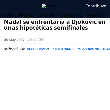
Contribuye
HOME
POLÍTICA
MUNDO
PERIODISMO
ECONOMÍA
Nadal se enfrentaría a Djokovic en
unas hipotéticas semifinales
05 May 2017 - 20:42 CET
Archivado en:
ALBERT RAMOS
KEI NISHIKORI
MILOS RAONIC
NIC
OS