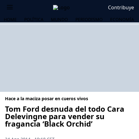
Contribuye
HOME
POLÍTICA
MUNDO
PERIODISMO
ECONOMÍA
Hace a la maciza posar en cueros vivos
Tom Ford desnuda del todo Cara
Delevingne para vender su
fragancia ‘Black Orchid’
OS