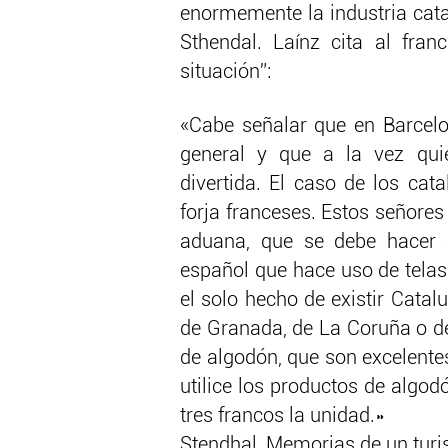
enormemente la industria cata
Sthendal. Laínz cita al fran
situación”:
«Cabe señalar que en Barcelon
general y que a la vez quie
divertida. El caso de los ca
forja franceses. Estos señores 
aduana, que se debe hacer 
español que hace uso de telas
el solo hecho de existir Catal
de Granada, de La Coruña o d
de algodón, que son excelente
utilice los productos de algod
tres francos la unidad.»
Stendhal, Memorias de un turi