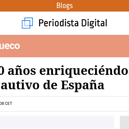
ueco
0 años enriqueciéndo
cautivo de España
:08 CET