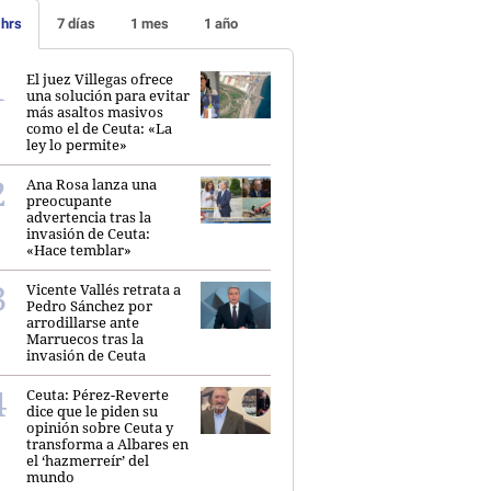
 hrs
7 días
1 mes
1 año
El juez Villegas ofrece
una solución para evitar
más asaltos masivos
como el de Ceuta: «La
ley lo permite»
Ana Rosa lanza una
preocupante
advertencia tras la
invasión de Ceuta:
«Hace temblar»
Vicente Vallés retrata a
Pedro Sánchez por
arrodillarse ante
Marruecos tras la
invasión de Ceuta
Ceuta: Pérez-Reverte
dice que le piden su
opinión sobre Ceuta y
transforma a Albares en
el ‘hazmerreír’ del
mundo