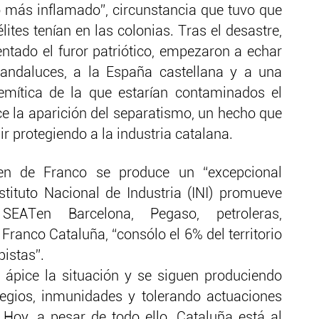
 más inflamado”, circunstancia que tuvo que
lites tenían en las colonias. Tras el desastre,
tado el furor patriótico, empezaron a echar
 andaluces, a la España castellana y a una
emítica de la que estarían contaminados el
ce la aparición del separatismo, un hecho que
r protegiendo a la industria catalana.
en de Franco se produce un “excepcional
nstituto Nacional de Industria (INI) promueve
SEATen Barcelona, Pegaso, petroleras,
 Franco Cataluña, “consólo el 6% del territorio
pistas”.
ápice la situación y se siguen produciendo
ilegios, inmunidades y tolerando actuaciones
. Hoy, a pesar de todo ello, Cataluña está al