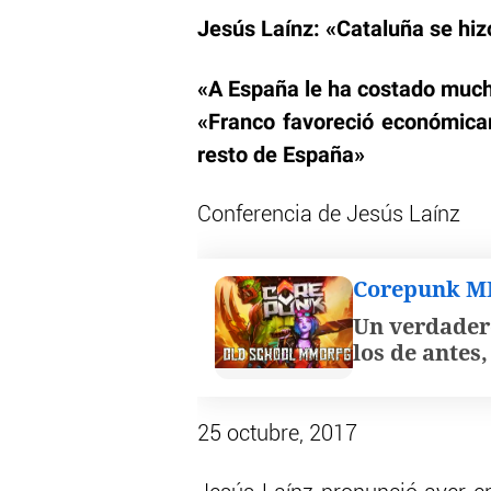
Jesús Laínz: «Cataluña se hiz
«A España le ha costado muchí
«Franco favoreció económicam
resto de España»
Conferencia de Jesús Laínz
Corepunk 
Un verdader
los de antes
25 octubre, 2017