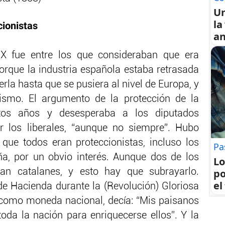
U
la
cionistas
an
IX fue entre los que consideraban que era
orque la industria española estaba retrasada
erla hasta que se pusiera al nivel de Europa, y
bismo. El argumento de la protección de la
ntos años y desesperaba a los diputados
er los liberales, “aunque no siempre”. Hubo
 que todos eran proteccionistas, incluso los
Pa
ña, por un obvio interés. Aunque dos de los
Lo
po
eran catalanes, y esto hay que subrayarlo.
el
de Hacienda durante la (Revolución) Gloriosa
 como moneda nacional, decía: “Mis paisanos
da la nación para enriquecerse ellos”. Y la