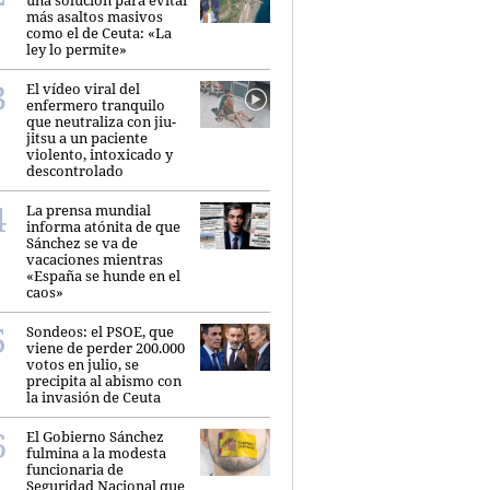
más asaltos masivos
como el de Ceuta: «La
ley lo permite»
El vídeo viral del
enfermero tranquilo
que neutraliza con jiu-
jitsu a un paciente
violento, intoxicado y
descontrolado
La prensa mundial
informa atónita de que
Sánchez se va de
vacaciones mientras
«España se hunde en el
caos»
Sondeos: el PSOE, que
viene de perder 200.000
votos en julio, se
precipita al abismo con
la invasión de Ceuta
El Gobierno Sánchez
fulmina a la modesta
funcionaria de
Seguridad Nacional que