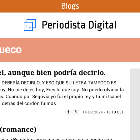
ueco
el, aunque bien podría decirlo.
 DEBERÍA DECIRLO, Y ESO QUE SU LETRA TAMPOCO ES
y, No me dejes hoy, Eres lo que soy. No puedo olvidar la
rás. Cuando por Segovia yo fui el propio rey y tú mi Isabel
s detrás del cordón fuimos
14 Dic 2024
- 16:10 CET
 (romance)
 a Bembibre, arrea mulas arriero, en la noche aún