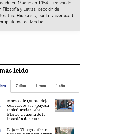
acido en Madrid en 1954. Licenciado
n Filosofía y Letras, sección de
iteratura Hispánica, por la Universidad
omplutense de Madrid
más leído
 hrs
7 días
1 mes
1 año
Marcos de Quinto deja
con careto a la «payasa
maleducada» Afra
Blanco a cuenta de la
invasión de Ceuta
El juez Villegas ofrece
una solución para evitar