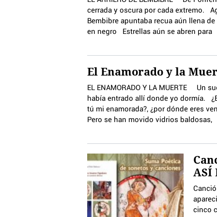
cerrada y oscura por cada extremo. Ag
Bembibre apuntaba recua aún llena d
en negro Estrellas aún se abren para
El Enamorado y la Mue
EL ENAMORADO Y LA MUERTE Un sueño
había entrado allí donde yo dormía. ¿E
tú mi enamorada?, ¿por dónde eres ven
Pero se han movido vidrios baldosas,
Canc
ASÍ
Canción
aparec
cinco 