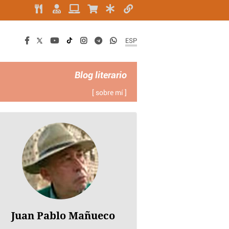
ESP
Blog literario
[ sobre mí ]
Juan Pablo Mañueco