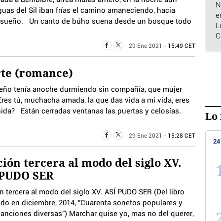
N
uas del Sil iban frías el camino amaneciendo, hacia
e
e sueño. Un canto de búho suena desde un bosque todo
L
C
29 Ene 2021
- 15:49 CET
rte (romance)
 tenía anoche durmiendo sin compañía, que mujer
res tú, muchacha amada, la que das vida a mi vida, eres
ida? Están cerradas ventanas las puertas y celosías.
Lo 
29 Ene 2021
- 15:28 CET
24
ión tercera al modo del siglo XV.
 PUDO SER
 tercera al modo del siglo XV. ASÍ PUDO SER (Del libro
ido en diciembre, 2014, "Cuarenta sonetos populares y
canciones diversas") Marchar quise yo, mas no del querer,