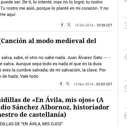
puede ser. De ti, lo intenté, mas no lo logré, tu rostro
 Tu rostro me asió, porque lo planté en mi corazón. Y no
. He aquí
15 Dic 2014
- 10:39 CET
 (Canción al modo medieval del
alva, sabe, el otro no sabe nada. Juan Álvarez Gato -- -
 se salva. Aunque sepa todo es nada el que en la dura
 eres la cumbre salvada; de mi salvación, la clave. Por
o de hada. Vale todo
14 Nov 2014
- 02:02 CET
idillas de «En Ávila, mis ojos» (A
dio Sánchez Albornoz, historiador
estro de castellanía)
UIDILLAS DE “EN ÁVILA, MIS OJOS"