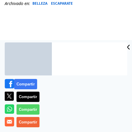
Archivado en:
BELLEZA
ESCAPARATE
Compartir
Más información
Compartir
Compartir
Compartir