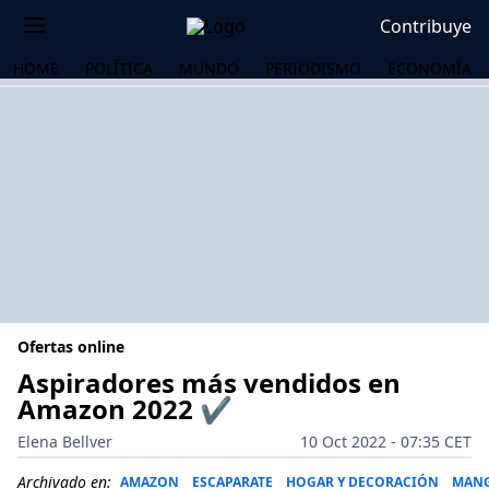
Contribuye
HOME
POLÍTICA
MUNDO
PERIODISMO
ECONOMÍA
Ofertas online
Aspiradores más vendidos en
Amazon 2022 ✔️
OS
Elena Bellver
10 Oct 2022 - 07:35 CET
Archivado en:
AMAZON
ESCAPARATE
HOGAR Y DECORACIÓN
MAN