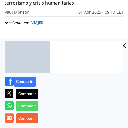
terrorismo y crisis humanitarias
Paul Monzón
01 Abr 2025 - 09:17 CET
Archivado en:
VIAJES
Compartir
Compartir
Compartir
En un mundo cada vez más interconectado, la
Compartir
seguridad se ha convertido en una preocupación
primordial para millones de personas. A medida que