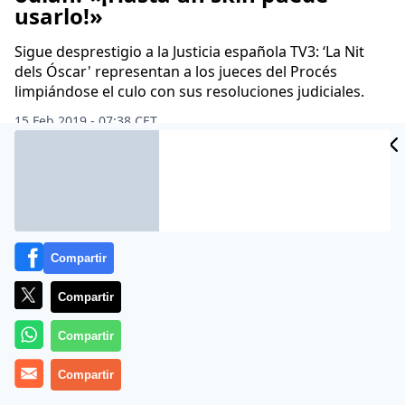
usarlo!»
Sigue desprestigio a la Justicia española TV3: ‘La Nit
dels Óscar' representan a los jueces del Procés
limpiándose el culo con sus resoluciones judiciales.
15 Feb 2019 - 07:38 CET
Archivado en:
ALBERT RIVERA
CARME FORCADELL
CIUDADANOS
I
Compartir
Compartir
Compartir
Compartir