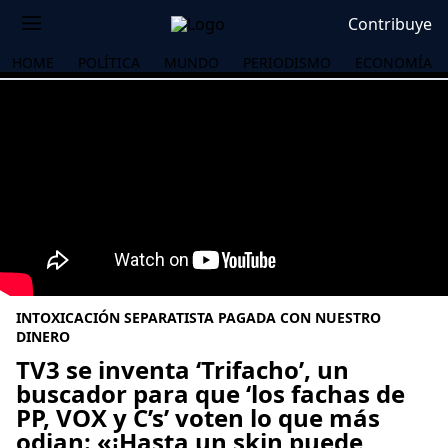
Contribuye
HOME
POLÍTICA
MUNDO
PERIODISMO
ECONOMÍA
INTOXICACIÓN SEPARATISTA PAGADA CON NUESTRO
DINERO
TV3 se inventa ‘Trifacho’, un
buscador para que ‘los fachas de
OS
PP, VOX y C’s’ voten lo que más
odian: «¡Hasta un skin puede