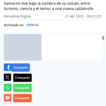
Santorini vive bajo la sombra de su volcán, entre
turismo, ciencia y el temor a una nueva catástrofe
Periodista Digital
21 Abr 2025 - 09:23 CET
Archivado en:
CIENCIA
Compartir
Compartir
Compartir
Compartir
Si cierras los ojos y piensas en Grecia, probablemente
imagines las casas blancas de
Santorini
suspendidas