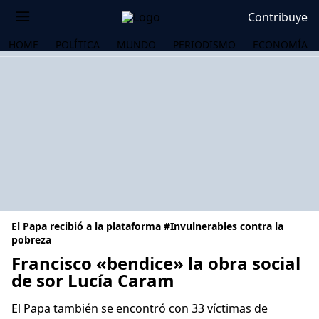
Contribuye
HOME
POLÍTICA
MUNDO
PERIODISMO
ECONOMÍA
El Papa recibió a la plataforma #Invulnerables contra la
pobreza
Francisco «bendice» la obra social
de sor Lucía Caram
OS
El Papa también se encontró con 33 víctimas de