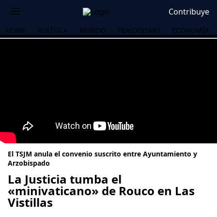
Contribuye
HOME
POLÍTICA
MUNDO
PERIODISMO
ECONOMÍA
El TSJM anula el convenio suscrito entre Ayuntamiento y
Arzobispado
La Justicia tumba el
«minivaticano» de Rouco en Las
OS
Vistillas