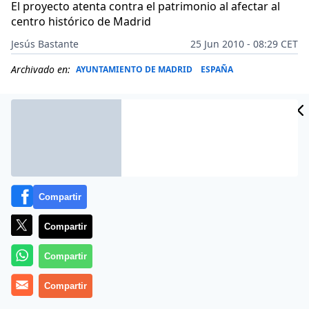
El proyecto atenta contra el patrimonio al afectar al
centro histórico de Madrid
Jesús Bastante
25 Jun 2010 - 08:29 CET
Archivado en:
AYUNTAMIENTO DE MADRID
ESPAÑA
Compartir
Compartir
Compartir
(
Jesús Bastante
Compartir
).-Después de meses de lucha, y cuando
muchos vecinos habían dado el caso por perdido, el