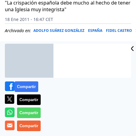
"La crispación española debe mucho al hecho de tener
una Iglesia muy integrista"
18 Ene 2011 - 16:47 CET
Archivado en:
ADOLFO SUÁREZ GONZÁLEZ
ESPAÑA
FIDEL CASTRO
Compartir
Compartir
Compartir
El ex secretario general del Partido Comunista Español
Compartir
(PCE),
Santiago Carrillo
ha asegurado que «una de las