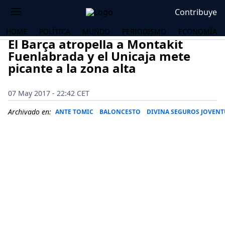
Contribuye
HOME
POLÍTICA
MUNDO
PERIODISMO
ECONOMÍA
El Barça atropella a Montakit
Fuenlabrada y el Unicaja mete
picante a la zona alta
07 May 2017 - 22:42 CET
Archivado en:
ANTE TOMIC
BALONCESTO
DIVINA SEGUROS JOVENT
OS