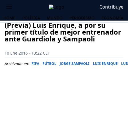
Contribuye
HOME
POLÍTICA
MUNDO
PERIODISMO
ECONOMÍA
(Previa) Luis Enrique, a por su
primer título de mejor entrenador
ante Guardiola y Sampaoli
10 Ene 2016 - 13:22 CET
Archivado en:
FIFA
FÚTBOL
JORGE SAMPAOLI
LUIS ENRIQUE
LUI
OS