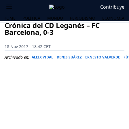
Contribuye
HOME
POLÍTICA
MUNDO
PERIODISMO
ECONOMÍA
Crónica del CD Leganés – FC
Barcelona, 0-3
18 Nov 2017 - 18:42 CET
Archivado en:
ALEIX VIDAL
DENIS SUÁREZ
ERNESTO VALVERDE
FÚ
OS