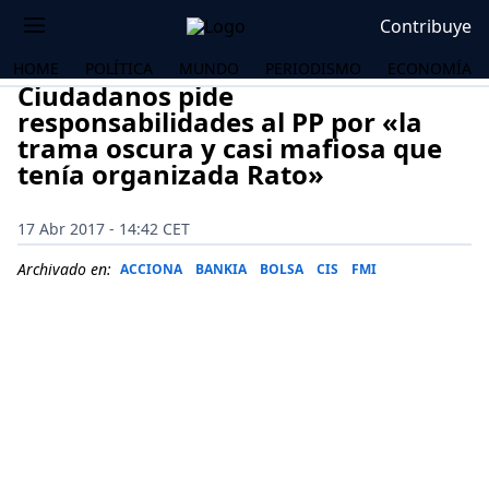
Contribuye
HOME
POLÍTICA
MUNDO
PERIODISMO
ECONOMÍA
Ciudadanos pide
responsabilidades al PP por «la
trama oscura y casi mafiosa que
tenía organizada Rato»
17 Abr 2017 - 14:42 CET
Archivado en:
ACCIONA
BANKIA
BOLSA
CIS
FMI
OS