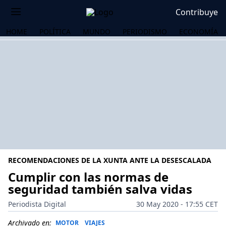
Contribuye
HOME
POLÍTICA
MUNDO
PERIODISMO
ECONOMÍA
RECOMENDACIONES DE LA XUNTA ANTE LA DESESCALADA
Cumplir con las normas de
seguridad también salva vidas
OS
Periodista Digital
30 May 2020 - 17:55 CET
Archivado en:
MOTOR
VIAJES