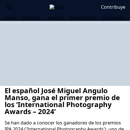
Contribuye
HOME
POLÍTICA
MUNDO
PERIODISMO
ECONOMÍA
El español José Miguel Angulo
Manso, gana el primer premio de
los ‘International Photography
Awards – 2024’
OS
Se han dado a conocer los ganadores de los premios
IPA 2024 ('International Photography Awards'), uno de