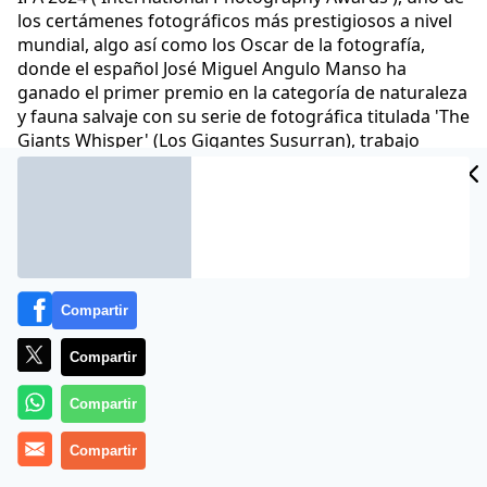
los certámenes fotográficos más prestigiosos a nivel
mundial, algo así como los Oscar de la fotografía,
donde el español José Miguel Angulo Manso ha
ganado el primer premio en la categoría de naturaleza
y fauna salvaje con su serie de fotográfica titulada 'The
Giants Whisper' (Los Gigantes Susurran), trabajo
realizado en Kenia y Alemania entre 2021 y 2023, y
centrado en el elefante africano
Comunicae
01 Oct 2024 - 14:06 CET
Archivado en:
NOTAS DE PRENSA
Compartir
Compartir
Compartir
Compartir