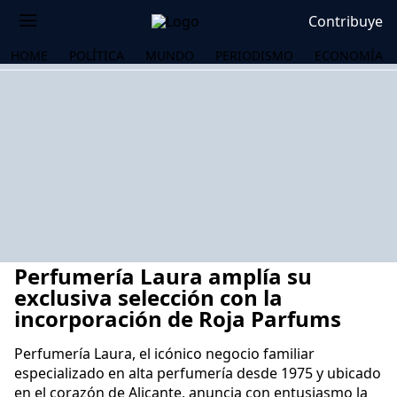
Contribuye
HOME
POLÍTICA
MUNDO
PERIODISMO
ECONOMÍA
Perfumería Laura amplía su
exclusiva selección con la
incorporación de Roja Parfums
Perfumería Laura, el icónico negocio familiar
OS
especializado en alta perfumería desde 1975 y ubicado
en el corazón de Alicante, anuncia con entusiasmo la