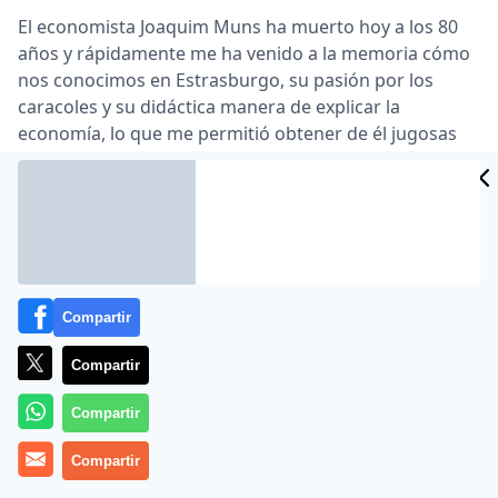
El economista Joaquim Muns ha muerto hoy a los 80
años y rápidamente me ha venido a la memoria cómo
nos conocimos en Estrasburgo, su pasión por los
caracoles y su didáctica manera de explicar la
economía, lo que me permitió obtener de él jugosas
declaraciones y entrevistas en mis tiempos de activo
periodista.
Sabía de su enfermedad y del inminente desenlace por
su hijo Àlex, un talentoso economista desarraigado de
su propio país donde el talento se reconoce a
cuentagotas y el tribalismo y la mediocridad campan a
Compartir
sus anchas.
Compartir
Joaquim Muns vivió con alegría sus estancias en el
Parlamento Europeo. No era un político sino un
Compartir
erudito. Eso formaba parte de su encanto. También
sus artículos en La Vanguardia donde había este tono
Compartir
ponderado y analítico tan anglosajón, tan riguroso y al